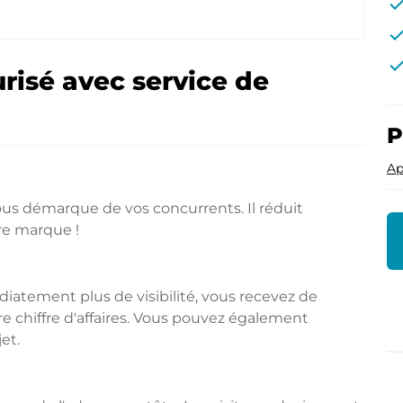
che
che
che
risé avec service de
P
Ap
s démarque de vos concurrents. Il réduit
re marque !
tement plus de visibilité, vous recevez de
 chiffre d'affaires. Vous pouvez également
et.