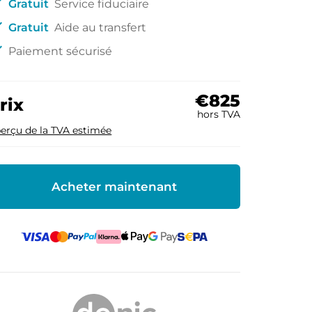
ck
Gratuit
Service fiduciaire
ck
Gratuit
Aide au transfert
ck
Paiement sécurisé
€825
rix
hors TVA
erçu de la TVA estimée
Acheter maintenant