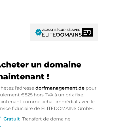
ACHAT SÉCURISÉ AVEC
verified
cheter un domaine
aintenant !
hetez l'adresse
dorfmanagement.de
pour
eulement
€825
hors TVA à un prix fixe.
aintenant comme achat immédiat avec le
rvice fiduciaire de ELITEDOMAINS GmbH.
ck
Gratuit
Transfert de domaine