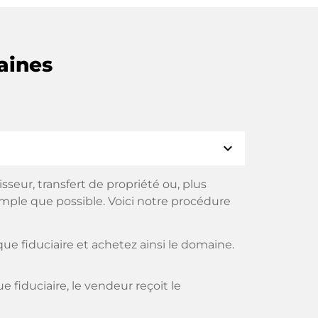
aines
expand_more
eur, transfert de propriété ou, plus
imple que possible. Voici notre procédure
e fiduciaire et achetez ainsi le domaine.
fiduciaire, le vendeur reçoit le