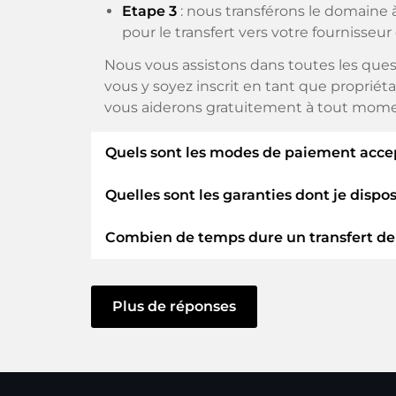
Etape 3
: nous transférons le domaine à
pour le transfert vers votre fournisseur
Nous vous assistons dans toutes les ques
vous y soyez inscrit en tant que propriéta
vous aiderons gratuitement à tout mome
Quels sont les modes de paiement acce
Quelles sont les garanties dont je dispo
Nous utilisons SEPA comme paiement ant
paiement disponibles tels que : Cartes de 
Combien de temps dure un transfert d
En tant qu'acheteur, nous vous garantiss
ELITEDOMAINS GmbH agit en tant q
Le transfert de domaine vers un nouveau 
Vous serez
remboursé
si des difficult
vous agissiez sans délai et qu'aucun pro
Plus de réponses
Le vendeur ne reçoit de l'argent que l
Dans certaines exceptions, la confirmatio
Vous pouvez toujours contacter le su
toutefois lancé qu'une fois que nous auro
le support.
e-mail.