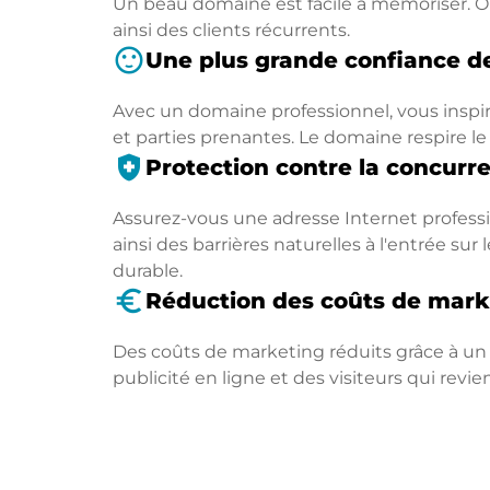
Un beau domaine est facile à mémoriser. On
ainsi des clients récurrents.
sentiment_satisfied
Une plus grande confiance de
Avec un domaine professionnel, vous inspir
et parties prenantes. Le domaine respire le
health_and_safety
Protection contre la concurr
Assurez-vous une adresse Internet professio
ainsi des barrières naturelles à l'entrée s
durable.
euro_symbol
Réduction des coûts de mark
Des coûts de marketing réduits grâce à un
publicité en ligne et des visiteurs qui revi